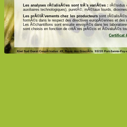
Les analyses rÃ©alisÃ©es sont trÃ¨s variÃ©es :
rÃ©sidus de
auxiliaires technologiques), puretÃ©, mÃ©taux lourds, dioxine
Les prÃ©lÃ¨vements chez les producteurs
sont rÃ©alisÃ©s 
formÃ©s dans le respect des directives europÃ©ennes et des n
Les Ã©chantillons sont ensuite envoyÃ©s dans les laboratoir
sont choisis en fonction de critÃ¨res prÃ©cis et Ã©valuÃ©s to
Certificat
Kiwi Sud Ouest CoopÃ©rative 49, Route des GraciÃ©s 33220 Port-Sainte-Foy